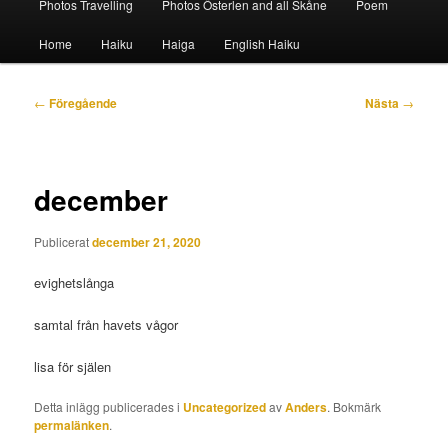
Photos Travelling
Photos Österlen and all Skåne
Poem
Home
Haiku
Haiga
English Haiku
Inläggsnavigering
←
Föregående
Nästa
→
december
Publicerat
december 21, 2020
evighetslånga
samtal från havets vågor
lisa för själen
Detta inlägg publicerades i
Uncategorized
av
Anders
. Bokmärk
permalänken
.