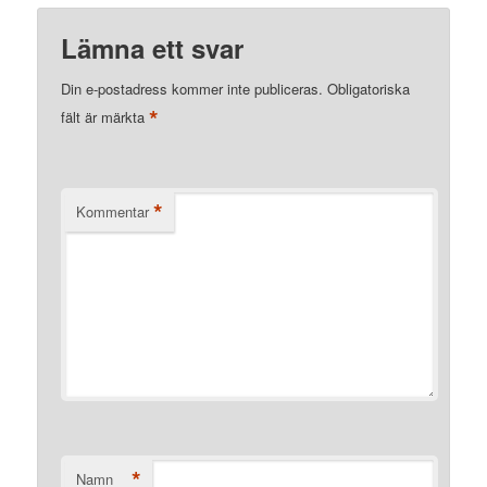
Lämna ett svar
Din e-postadress kommer inte publiceras.
Obligatoriska
*
fält är märkta
*
Kommentar
*
Namn