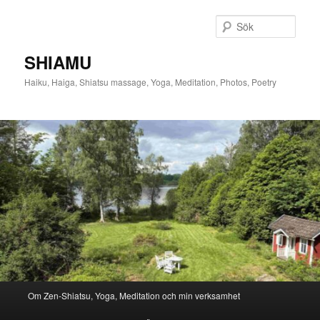
Hoppa
till
Sök
primärt
innehåll
SHIAMU
Haiku, Haiga, Shiatsu massage, Yoga, Meditation, Photos, Poetry
Huvudmeny
Om Zen-Shiatsu, Yoga, Meditation och min verksamhet