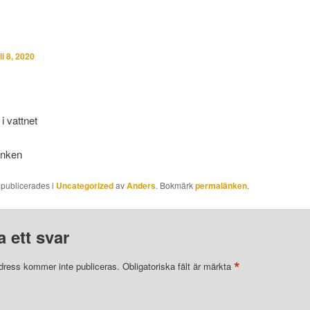
li 8, 2020
i vattnet
inken
 publicerades i
Uncategorized
av
Anders
. Bokmärk
permalänken
.
 ett svar
*
dress kommer inte publiceras.
Obligatoriska fält är märkta