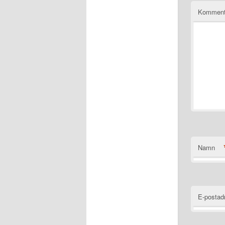
Komment
Namn
E-postad