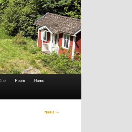
kåne
Poem
Home
Nästa
→