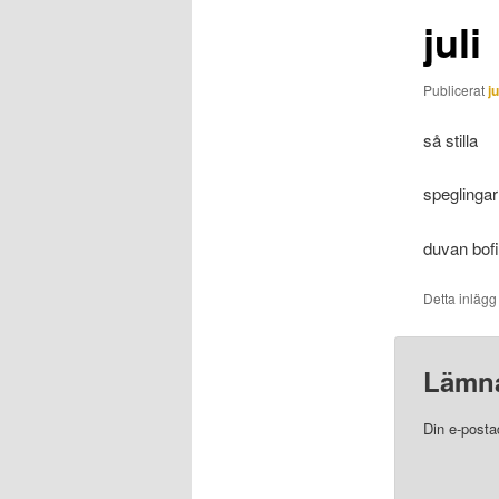
juli
Publicerat
ju
så stilla
speglingar 
duvan bof
Detta inlägg
Lämna
Din e-posta