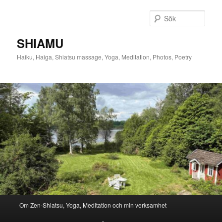
Hoppa
till
Sök
primärt
innehåll
SHIAMU
Haiku, Haiga, Shiatsu massage, Yoga, Meditation, Photos, Poetry
Huvudmeny
Om Zen-Shiatsu, Yoga, Meditation och min verksamhet