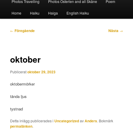
Photos Travelling
Photos Österlen and all Skåne
Poem
Home
Haiku
Haiga
English Haiku
Inläggsnavigering
←
Föregående
Nästa
→
oktober
Publicerat
oktober 29, 2023
oktobermörker
tända ljus
tystnad
Detta inlägg publicerades i
Uncategorized
av
Anders
. Bokmärk
permalänken
.