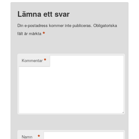
Lämna ett svar
Din e-postadress kommer inte publiceras.
Obligatoriska
*
fält är märkta
*
Kommentar
*
Namn