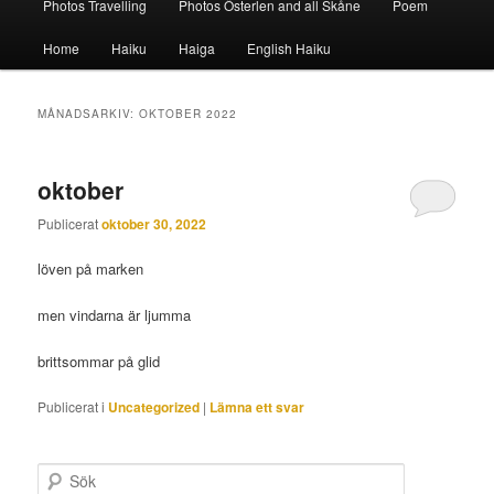
Photos Travelling
Photos Österlen and all Skåne
Poem
Home
Haiku
Haiga
English Haiku
MÅNADSARKIV:
OKTOBER 2022
oktober
Publicerat
oktober 30, 2022
löven på marken
men vindarna är ljumma
brittsommar på glid
Publicerat i
Uncategorized
|
Lämna ett svar
S