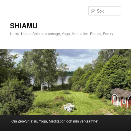
Hoppa
Hoppa
till
till
Sök
primärt
sekundärt
innehåll
innehåll
SHIAMU
Haiku, Haiga, Shiatsu massage, Yoga, Meditation, Photos, Poetry
Huvudmeny
Om Zen-Shiatsu, Yoga, Meditation och min verksamhet