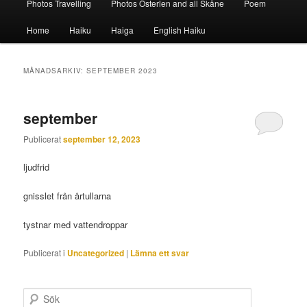
Photos Travelling
Photos Österlen and all Skåne
Poem
Home
Haiku
Haiga
English Haiku
MÅNADSARKIV:
SEPTEMBER 2023
september
Publicerat
september 12, 2023
ljudfrid
gnisslet från årtullarna
tystnar med vattendroppar
Publicerat i
Uncategorized
|
Lämna ett svar
S