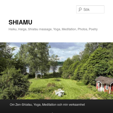
Hoppa
Hoppa
till
till
Sök
primärt
sekundärt
innehåll
innehåll
SHIAMU
Haiku, Haiga, Shiatsu massage, Yoga, Meditation, Photos, Poetry
Huvudmeny
Om Zen-Shiatsu, Yoga, Meditation och min verksamhet